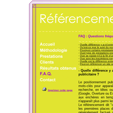
FAQ :
Questions fréqu
-
Quelle différence y a-t-il en
-
Qu'est-ce que le suivi du p
-
Pourquoi certains prestatai
-
Quel type de prestations pro
-
Que se passe-t-il à la fin d
-
Que sont les inscriptions p
-
Quelle est la différence ent
-
Peut-on référencer un site 
- Quelle différence y 
publicitaire ?
Le positionnement publ
mots-clés pour apparaî
recherche, en têtes ou
Imprimer cette page
(Google, Overture ou Es
aux enchères en temps
n'apparaît plus parmi le
Le référencement dit "c
les premières places d
généralement facturé 